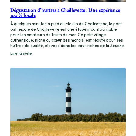
Dégustation d’huîtres à Chaillevette : Une expérience
100 % locale
À quelques minutes à pied du Moulin de Chatressac, le port
ostréicole de Chaillevette est une étape incontournable
pour les amateurs de fruits de mer. Ce petit village
authentique, niché au cœur des marais, est réputé pour ses
huîtres de qualité, élevées dans les eaux riches de la Seudre.
:
Lire la suite
Dégustation
d’huîtres
à
Chaillevette
:
Une
expérience
100
%
locale