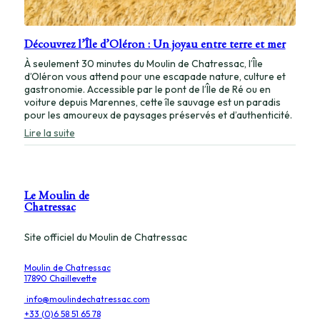
Découvrez l’Île d’Oléron : Un joyau entre terre et mer
À seulement 30 minutes du Moulin de Chatressac, l’Île
d’Oléron vous attend pour une escapade nature, culture et
gastronomie. Accessible par le pont de l’Île de Ré ou en
voiture depuis Marennes, cette île sauvage est un paradis
pour les amoureux de paysages préservés et d’authenticité.
:
Lire la suite
Découvrez
l’Île
d’Oléron
:
Un
Le Moulin de
joyau
Chatressac
entre
terre
Site officiel du Moulin de Chatressac
et
mer
Moulin de Chatressac
17890 Chaillevette
info@moulindechatressac.com
+33 (0)6 58 51 65 78