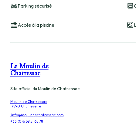
Parking sécurisé
C
Accès à la piscine
Le Moulin de
Chatressac
Site officiel du Moulin de Chatressac
Moulin de Chatressac
17890 Chaillevette
info@moulindechatressac.com
+33 (0)6 58 51 65 78