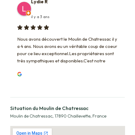
Lydie R
il y a 3 ans
Nous avons découvert le Moulin de Chatressac il y 
a 4 ans. Nous avons eu un véritable coup de coeur 
pour ce lieu exceptionnel.Les propriétaires sont 
très sympathiques et disponibles.C’est notre 
2ème séjour ici et nous avons logé cette fois dans 
le gîte Île de Ré.Tout y est parfait : le cadre est 
apaisant, tout est arrangé avec beaucoup de goût 
et bien entretenu,  rien ne manque! La piscine est 
un véritable plus.Lieu où le temps est suspendu: 
couchers de soleil splendides et quel plaisir de 
Situation du Moulin de Chatressac
contempler les oiseaux.N’hésitez pas à y aller : la 
Moulin de Chatressac, 17890 Chaillevette, France
déconnexion est garantie 