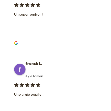
Un super endroit !
franck L.
il y a 12 mois
Une vraie pépite…